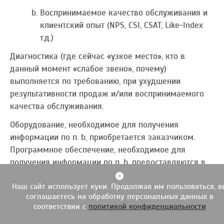
Воспринимаемое качество обслуживания и
клиентский опыт (NPS, CSI, CSAT, Like-Index
т.д.)
Диагностика (где сейчас «узкое место», кто в
данный момент «слабое звено», почему)
выполняется по требованию, при ухудшении
результативности продаж и/или воспринимаемого
качества обслуживания.
Оборудование, необходимое для получения
информации по п. b, приобретается заказчиком.
Программное обеспечение, необходимое для
получения информации по п. b, предоставляются в
аренду на определенный период времени (год).
Наш сайт использует куки. Продолжая им пользоваться, в
Оборудование и программное обеспечение,
соглашаетесь на обработку персональных данных в
необходимые для диагностики ухудшения
соответствии с
политикой конфиденциальности
результативности продаж и/или воспринимаемого