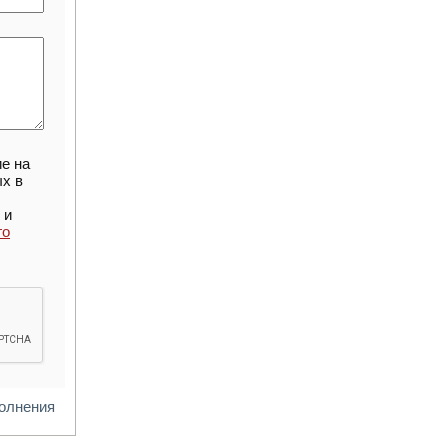
ие на
х в
 и
го
полнения