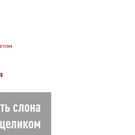
етом
.
я